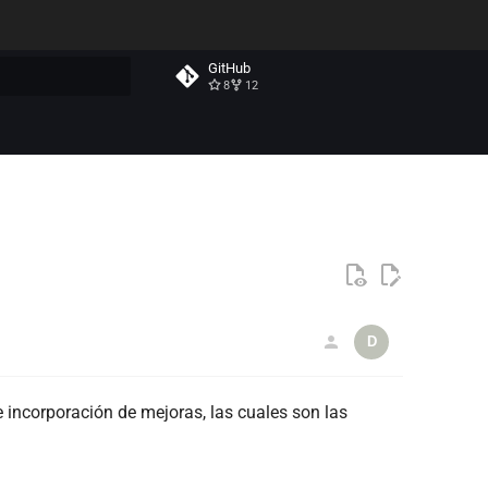
GitHub
8
12
o a pesquisa
D
e incorporación de mejoras, las cuales son las