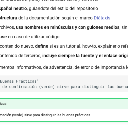
spañol neutro
, guiandote del estilo del repositorio
tructura
de la documentación según el marco
Diátaxis
rchivos,
usa nombres en minúsculas y con guiones medios
, si
ase
en caso de utilizar código.
r contenido nuevo,
define
si es un tutorial, how-to, explainer o ref
ontenido de terceros,
incluye siempre la fuente y el enlace orig
mentos informativos, de advertencia, de error o de importancia l
Buenas Prácticas" 

icas
mación (verde) sirve para distinguir las buenas prácticas.