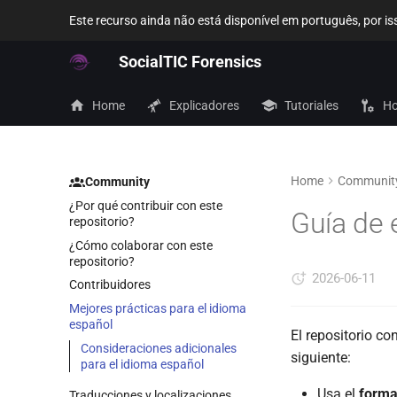
Este recurso ainda não está disponível em português, por 
SocialTIC Forensics
Home
Explicadores
Tutoriales
Ho
Home
Communit
Community
¿Por qué contribuir con este
Guía de 
repositorio?
¿Cómo colaborar con este
repositorio?
2026-06-11
Contribuidores
Mejores prácticas para el idioma
español
El repositorio co
Consideraciones adicionales
siguiente:
para el idioma español
Usa el
forma
Traducciones y localizaciones