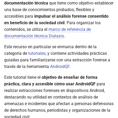
dispositivo Android
documentación técnica
que tiene como objetivo establecer
d
¿Cómo realizar una
Licencia de uso
una base de conocimientos probados, flexibles y
o
extracción mediante
Obteniendo AndroidQF
accesibles para
impulsar el análisis forense consentido
AndroidQF?
Código de conducta
en beneficio de la sociedad civil
. Para organizar los
a
Descarga e instalación de
contenidos, se utiliza el
marco de referencia de
p
Limitación de
AndroidQF desde su repositorio
documentación técnica Diataxis
.
responsabilidades
oficial
e
Este recurso en particular se enmarca dentro de la
s
Alternativa: Compilación de
categoría de
tutoriales
, y contiene actividades prácticas
binario de AndroidQF para
guiadas para familiarizarse con una extracción forense a
q
Linux
través de la herramienta
AndroidQF
.
u
Este tutorial tiene el
objetivo de enseñar de forma
Cifrado de extracciones
i
práctica, clara y accesible cómo usar AndroidQF
para
(opcional)
s
realizar extracciones forenses en dispositivos Android,
destacando su utilidad en contextos de análisis de
Exploración y ejecución
a
amenazas e incidentes que afectan a personas defensoras
AndroidQF
de derechos humanos, periodistas y organizaciones de la
sociedad civil.
Exploración de AndroidQF