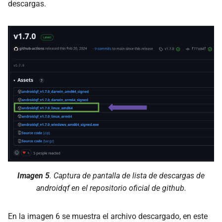
descargas.
Imagen 5
. Captura de pantalla de lista de descargas de
androidqf en el repositorio oficial de github.
En la imagen 6 se muestra el archivo descargado, en este