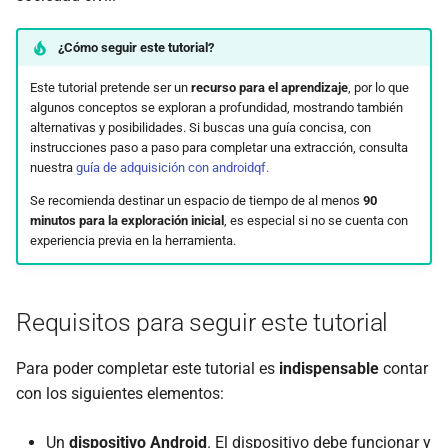
Ejecución de AndroidQF
¿Cómo seguir este tutorial?
Este tutorial pretende ser un
recurso para el aprendizaje
, por lo que
Consideraciones durante la
algunos conceptos se exploran a profundidad, mostrando también
ejecución
alternativas y posibilidades. Si buscas una guía concisa, con
instrucciones paso a paso para completar una extracción, consulta
Cheatsheet: Comandos ADB
nuestra
guía de adquisición con androidqf.
utilizados para obtener
Se recomienda destinar un espacio de tiempo de al menos
90
información forense
minutos para la exploración inicial
, es especial si no se cuenta con
experiencia previa en la herramienta.
Verificación de la extracción
Conclusión
Requisitos para seguir este tutorial
Para poder completar este tutorial es
indispensable
contar
con los siguientes elementos:
Un
dispositivo Android
. El dispositivo debe funcionar y