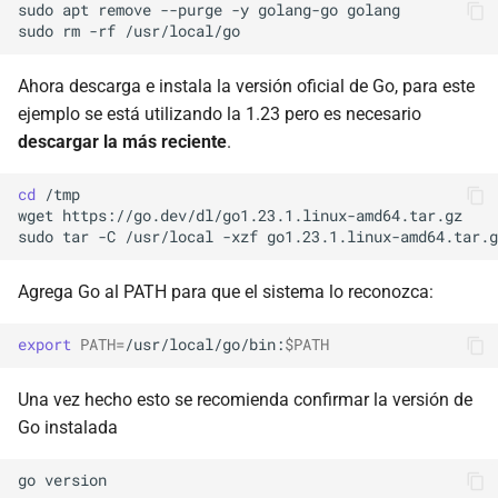
sudo
apt
remove
--purge
-y
golang-go
golang

sudo
rm
-rf
Ahora descarga e instala la versión oficial de Go, para este
ejemplo se está utilizando la 1.23 pero es necesario
descargar la más reciente
.
cd
/tmp

wget
https://go.dev/dl/go1.23.1.linux-amd64.tar.gz

sudo
tar
-C
/usr/local
-xzf
Agrega Go al PATH para que el sistema lo reconozca:
export
PATH
=
/usr/local/go/bin:
$PATH
Una vez hecho esto se recomienda confirmar la versión de
Go instalada
go