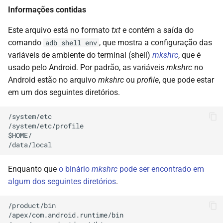
Informações contidas
Este arquivo está no formato
txt
e contém a saída do
comando
, que mostra a configuração das
adb shell env
variáveis de ambiente do terminal (shell)
mkshrc
, que é
usado pelo Android. Por padrão, as variáveis
mkshrc
no
Android estão no arquivo
mkshrc
ou
profile
, que pode estar
em um dos seguintes diretórios.
/system/etc

/system/etc/profile

$HOME/

Enquanto que
o binário
mkshrc
pode ser encontrado em
algum dos seguintes diretórios
.
/product/bin

/apex/com.android.runtime/bin
