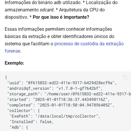
Informações do binário
adb
utilizado. * Localização do
armazenamento
sdcard
. * Arquitetura da CPU do
dispositivo. *
Por que isso é importante?
Essas informações permitem conhecer informações
básicas da extração e obter identificadores únicos do
sistema que facilitam o
processo de custódia da extração
forense
.
Exemplo:
{

 "uuid": "0f615832-ed22-411e-9317-b429d28ecf9a",

 "androidqf_version": "v1.7.0-1-gf7642bf",

 "storage_path": "/home/user/0f615832-ed22-411e-9317-b
 "started": "2025-01-01T18:36:37.443498116Z",

 "completed": "2025-01-01T18:50:04.947856405Z",

 "collector": {

  "ExePath": "/data/local/tmp/collector",

  "Installed": false,

  "Adb": {
