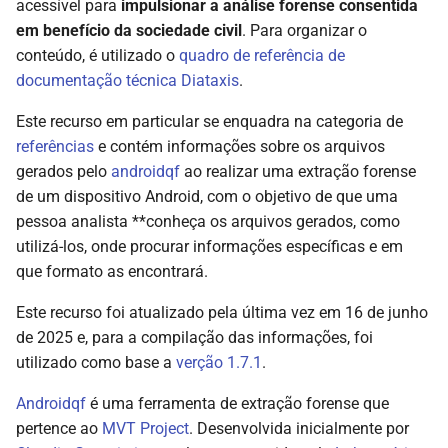
acessível para
impulsionar a análise forense consentida
selinux.txt
d
¿Cómo realizar una
Licencia de uso
em benefício da sociedade civil
. Para organizar o
o
extracción mediante
conteúdo, é utilizado o
quadro de referência de
settings_global.txt
AndroidQF?
Código de conducta
documentação técnica Diataxis
.
a
settings_secure.txt
Este recurso em particular se enquadra na categoria de
p
Limitación de
referências
e contém informações sobre os arquivos
responsabilidades
settings_system.txt
e
gerados pelo
androidqf
ao realizar uma extração forense
s
de um dispositivo Android, com o objetivo de que uma
env.txt
pessoa analista **conheça os arquivos gerados, como
q
utilizá-los, onde procurar informações específicas e em
Registros e eventos do sistema
u
que formato as encontrará.
logcat.txt y logcat_old.txt
i
Este recurso foi atualizado pela última vez em 16 de junho
de 2025 e, para a compilação das informações, foi
s
dumpsys.txt
utilizado como base a
verção 1.7.1
.
a
bugreport.zip
Androidqf
é uma ferramenta de extração forense que
pertence ao
MVT Project
. Desenvolvida inicialmente por
logs/