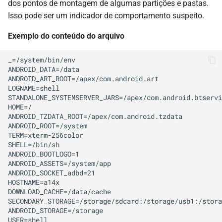
dos pontos de montagem de algumas partições e pastas.
Isso pode ser um indicador de comportamento suspeito.
Exemplo do conteúdo do arquivo
_=/system/bin/env

ANDROID_DATA=/data

ANDROID_ART_ROOT=/apex/com.android.art

LOGNAME=shell

STANDALONE_SYSTEMSERVER_JARS=/apex/com.android.btservi
HOME=/

ANDROID_TZDATA_ROOT=/apex/com.android.tzdata

ANDROID_ROOT=/system

TERM=xterm-256color

SHELL=/bin/sh

ANDROID_BOOTLOGO=1

ANDROID_ASSETS=/system/app

ANDROID_SOCKET_adbd=21

HOSTNAME=a14x

DOWNLOAD_CACHE=/data/cache

SECONDARY_STORAGE=/storage/sdcard:/storage/usb1:/stora
ANDROID_STORAGE=/storage

USER=shell
