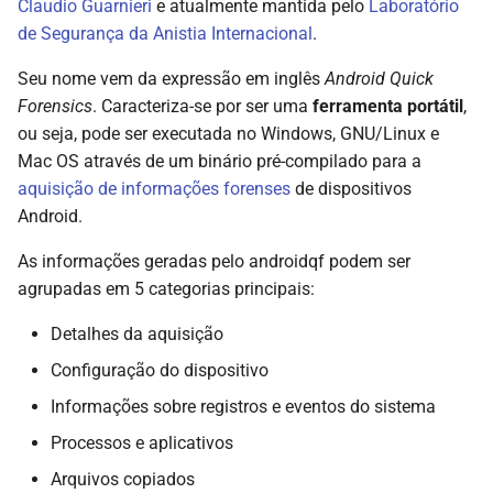
Claudio Guarnieri
e atualmente mantida pelo
Laboratório
de Segurança da Anistia Internacional
.
Processos e Aplicações
Seu nome vem da expressão em inglês
Android Quick
Forensics
. Caracteriza-se por ser uma
ferramenta portátil
,
packages.json
ou seja, pode ser executada no Windows, GNU/Linux e
Mac OS através de um binário pré-compilado para a
apks/
aquisição de informações forenses
de dispositivos
Android.
processes.txt
As informações geradas pelo androidqf podem ser
services.txt
agrupadas em 5 categorias principais:
root_binaries.json
Detalhes da aquisição
Configuração do dispositivo
Informações dos arquivos no
dispositivo
Informações sobre registros e eventos do sistema
Processos e aplicativos
backup.ab
Arquivos copiados