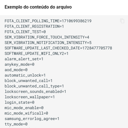
Exemplo do conteúdo do arquivo
FOTA_CLIENT_POLLING_TIME=1710699386219

FOTA_CLIENT_REGISTRATION=1

FOTA_CLIENT_TEST=0

SEM_VIBRATION_FORCE_TOUCH_INTENSITY=4

SEM_VIBRATION_NOTIFICATION_INTENSITY=5

SOFTWARE_UPDATE_LAST_CHECKED_DATE=1728477705778

SOFTWARE_UPDATE_WIFI_ONLY2=1

alarm_alert_set=1

anykey_mode=0

aod_mode=0

automatic_unlock=1

block_unwanted_call=1

block_unwanted_call_type=1

lockscreen_sounds_enabled=1

lockscreen_wallpaper=1

login_state=0

mic_mode_enable=0

mic_mode_wificall=0

samsung_errorlog_agree=1

tty_mode=0
