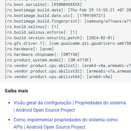
[ro.boot.serialno]: [R58N84XXXXX]

[ro.bootimage.build.date]: [Thu Feb 29 13:55:21 +07 20
[ro.bootimage.build.date.utc]: [1709189721]

[ro.bootimage.build.fingerprint]: [samsung/a71naxx/a71
[ro.build.selinux]: [1]

[ro.build.selinux.enforce]: [1]

[ro.build.version.security_patch]: [2024-02-01]

[ro.gfx.driver.1]: [com.qualcomm.qti.gpudrivers.sm6150
[ro.hardware]: [qcom]

[ro.hardware.chipname]: [SM7150]

[ro.product.system.model]: [SM-A715F]

[ro.vendor.product.cpu.abilist]: [arm64-v8a,armeabi-v7
[ro.vendor.product.cpu.abilist32]: [armeabi-v7a,armeab
Saiba mais
Visão geral da configuração | Propriedades do sistema
| Android Open Source Project
Como implementar propriedades do sistema como
APIs | Android Open Source Project