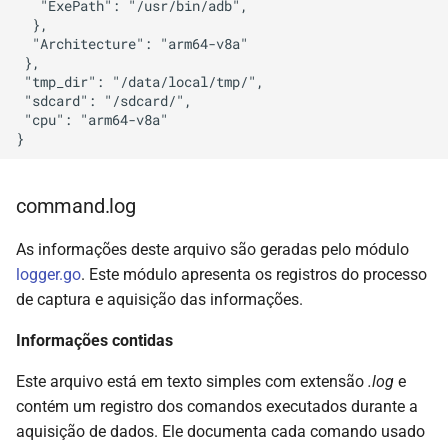
   "ExePath": "/usr/bin/adb",

  },

  "Architecture": "arm64-v8a"

 },

 "tmp_dir": "/data/local/tmp/",

 "sdcard": "/sdcard/",

 "cpu": "arm64-v8a"

command.log
As informações deste arquivo são geradas pelo módulo
logger.go
. Este módulo apresenta os registros do processo
de captura e aquisição das informações.
Informações contidas
Este arquivo está em texto simples com extensão
.log
e
contém um registro dos comandos executados durante a
aquisição de dados. Ele documenta cada comando usado