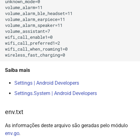
unknown_mode=0

volume_alarm=11

volume_alarm_ble_headset=11

volume_alarm_earpiece=11

volume_alarm_speaker=11

volume_assistant=7

wifi_call_enable1=0

wifi_call_preferred1=2

wifi_call_when_roaming1=0

Saiba mais
Settings | Android Developers
Settings.System | Android Developers
env.txt
As informações deste arquivo são geradas pelo módulo
env.go
.