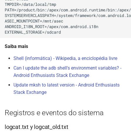
TMPDIR=/data/local/tmp

PATH=/product/bin:/apex/com.android.runtime/bin:/apex/
SYSTEMSERVERCLASSPATH=/system/framework/com.android.lo
ASEC_MOUNTPOINT=/mnt/asec

ANDROID_I18N_ROOT=/apex/com.android.i18n

Saiba mais
Shell (informática) - Wikipedia, a enciclopédia livre
Can I update the adb shell's environment variables? -
Android Enthusiasts Stack Exchange
Update mksh to latest version - Android Enthusiasts
Stack Exchange
Registros e eventos do sistema
logcat.txt y logcat_old.txt