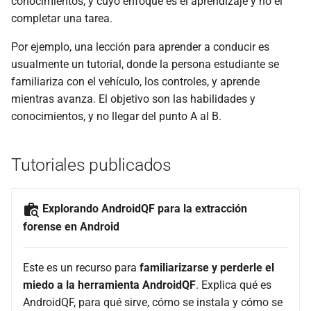
conocimientos, y cuyo enfoque es el aprendizaje y no el
d
completar una tarea.
¿Cómo realizar una
Licencia de uso
o
extracción mediante
Por ejemplo, una lección para aprender a conducir es
AndroidQF?
Código de conducta
a
usualmente un tutorial, donde la persona estudiante se
familiariza con el vehículo, los controles, y aprende
p
Limitación de
mientras avanza. El objetivo son las habilidades y
responsabilidades
e
conocimientos, y no llegar del punto A al B.
s
q
Tutoriales publicados
u
Explorando AndroidQF para la extracción
i
forense en Android
s
a
Este es un recurso para
familiarizarse y perderle el
miedo a la herramienta AndroidQF
. Explica qué es
AndroidQF, para qué sirve, cómo se instala y cómo se