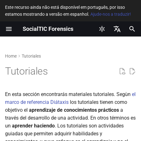
Este recurso ainda não está disponível em português, por isso
estamos mostrando a versão em espanhol.
Ajude-nos a traduzir!
I
SocialTIC Forensics
n
Introdução à perícia digital
Como obter um
Glosario
¿Por qué contribuir con este
Getting started
i
Español
consentida para a defesa dos
consentimento informado
repositorio?
c
English
Home
Tutoriales
direitos humanos
para uma investigação
Dicionário de arquivos
Roadmap
forense?
gerados pela ferramenta
¿Cómo colaborar con este
i
Portuguese
Tutoriales
Riscos e ameaças para
androidqf
repositorio?
Community
a
laboratórios forenses da
¿Cómo habilitar las opciones
sociedade civil
de desarrollador en Android?
Diccionario de archivos
Contribuidores
l
En esta sección encontrarás materiales tutoriales. Segùn
el
generados por mvt bugreport
i
marco de referencia Diátaxis
los tutoriales tienen como
Princípios para perícia
¿Cómo habilitar ADB en
Mejores prácticas para el
objetivo el
aprendizaje de conocimientos prácticos
a
forense baseada em logs em
Android?
Diccionario de archivos
idioma español
z
través del desarrollo de una actividad. En otros términos es
dispositivos Android
generados por mvt androidqf
a
un
aprender haciendo
. Los tutoriales son actividades
¿Cómo generar un reporte de
Traducciones y
guiadas que permiten adquirir habilidades y
errores en Android?
n
localizaciones