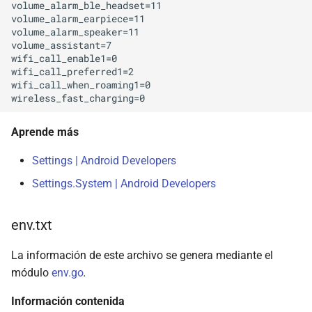
volume_alarm_ble_headset=11

volume_alarm_earpiece=11

volume_alarm_speaker=11

volume_assistant=7

wifi_call_enable1=0

wifi_call_preferred1=2

wifi_call_when_roaming1=0

Aprende más
Settings | Android Developers
Settings.System | Android Developers
env.txt
La información de este archivo se genera mediante el
módulo
env.go
.
Información contenida