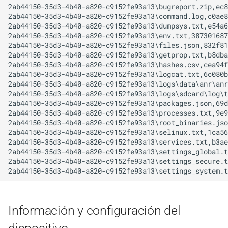
2ab44150-35d3-4b40-a820-c9152fe93a13\bugreport.zip,ec8
2ab44150-35d3-4b40-a820-c9152fe93a13\command.log,c0ae8
2ab44150-35d3-4b40-a820-c9152fe93a13\dumpsys.txt,e54a6
2ab44150-35d3-4b40-a820-c9152fe93a13\env.txt,387301687
2ab44150-35d3-4b40-a820-c9152fe93a13\files.json,832f81
2ab44150-35d3-4b40-a820-c9152fe93a13\getprop.txt,b8dba
2ab44150-35d3-4b40-a820-c9152fe93a13\hashes.csv,cea94f
2ab44150-35d3-4b40-a820-c9152fe93a13\logcat.txt,6c080b
2ab44150-35d3-4b40-a820-c9152fe93a13\logs\data\anr\anr
2ab44150-35d3-4b40-a820-c9152fe93a13\logs\sdcard\log\t
2ab44150-35d3-4b40-a820-c9152fe93a13\packages.json,69d
2ab44150-35d3-4b40-a820-c9152fe93a13\processes.txt,9e9
2ab44150-35d3-4b40-a820-c9152fe93a13\root_binaries.jso
2ab44150-35d3-4b40-a820-c9152fe93a13\selinux.txt,1ca56
2ab44150-35d3-4b40-a820-c9152fe93a13\services.txt,b3ae
2ab44150-35d3-4b40-a820-c9152fe93a13\settings_global.t
2ab44150-35d3-4b40-a820-c9152fe93a13\settings_secure.t
Información y configuración del