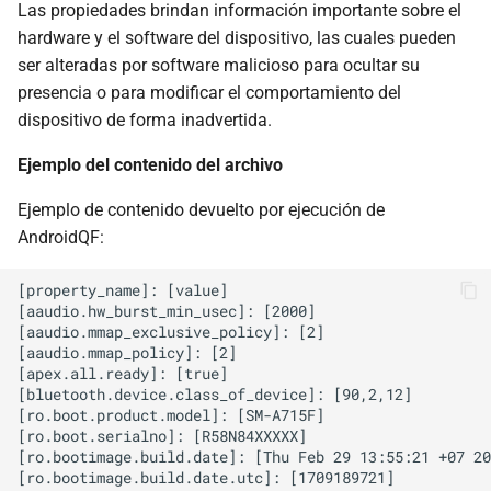
Las propiedades brindan información importante sobre el
hardware y el software del dispositivo, las cuales pueden
ser alteradas por software malicioso para ocultar su
presencia o para modificar el comportamiento del
dispositivo de forma inadvertida.
Ejemplo del contenido del archivo
Ejemplo de contenido devuelto por ejecución de
AndroidQF:
[property_name]: [value]

[aaudio.hw_burst_min_usec]: [2000]

[aaudio.mmap_exclusive_policy]: [2]

[aaudio.mmap_policy]: [2]

[apex.all.ready]: [true]

[bluetooth.device.class_of_device]: [90,2,12]

[ro.boot.product.model]: [SM-A715F]

[ro.boot.serialno]: [R58N84XXXXX]

[ro.bootimage.build.date]: [Thu Feb 29 13:55:21 +07 20
[ro.bootimage.build.date.utc]: [1709189721]
