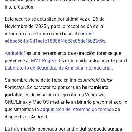
interpretación.
logs/
Este recurso se actualizó por última vez el 26 de
Noviembre del 2025 y para la recopilación de la
Procesos y aplicaciones
información se tomó como base el
commit
e6bbc564bf9d1edfb18886f4b58c05dcf5b23c9c
.
packages.json
Androidqf
es una herramienta de extracción forense que
apks/
pertenece al
MVT Project
. Es mantenida actualmente por el
Laboratorio de Seguridad de Amnistía Internacional
.
processes.txt
Su nombre viene de la frase en inglés
Android Quick
services.txt
Forensics
. Se caracteriza por ser una
herramienta
portable
, es decir se puede ejecutar en Windows,
root_binaries.json
GNU/Linux y Mac OS mediante un binario precompilado, lo
que simplifica la
adquisición de información forense
de
Información de archivos en el
dispositivos Android.
dispositivo
La información generada por androidqf se puede agrupar