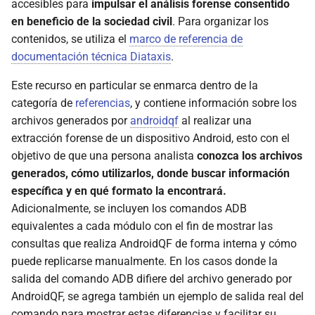
extracción mediante
accesibles para
impulsar el análisis forense consentido
selinux.txt
d
AndroidQF?
Licencia de uso
en beneficio de la sociedad civil
. Para organizar los
o
contenidos, se utiliza el
marco de referencia de
settings_global.txt
Código de conducta
documentación técnica Diataxis
.
b
settings_secure.txt
Este recurso en particular se enmarca dentro de la
ú
Limitación de
categoría de
referencias
, y contiene información sobre los
responsabilidades
settings_system.txt
s
archivos generados por
androidqf
al realizar una
q
extracción forense de un dispositivo Android, esto con el
env.txt
objetivo de que una persona analista
conozca los archivos
u
generados, cómo utilizarlos, donde buscar información
mounts.json
e
específica y en qué formato la encontrará.
Adicionalmente, se incluyen los comandos ADB
Registros y eventos del sistema
d
equivalentes a cada módulo con el fin de mostrar las
a
consultas que realiza AndroidQF de forma interna y cómo
logcat.txt y logcat_old.txt
puede replicarse manualmente. En los casos donde la
salida del comando ADB difiere del archivo generado por
dumpsys.txt
AndroidQF, se agrega también un ejemplo de salida real del
comando para mostrar estas diferencias y facilitar su
bugreport.zip