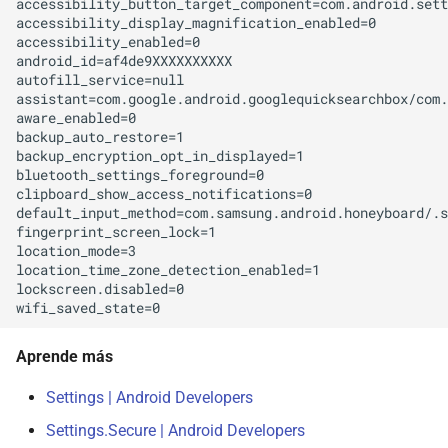
accessibility_button_target_component=com.android.sett
accessibility_display_magnification_enabled=0

accessibility_enabled=0

android_id=af4de9XXXXXXXXXX

autofill_service=null

assistant=com.google.android.googlequicksearchbox/com.
aware_enabled=0

backup_auto_restore=1

backup_encryption_opt_in_displayed=1

bluetooth_settings_foreground=0

clipboard_show_access_notifications=0

default_input_method=com.samsung.android.honeyboard/.s
fingerprint_screen_lock=1

location_mode=3

location_time_zone_detection_enabled=1

lockscreen.disabled=0

Aprende más
Settings | Android Developers
Settings.Secure | Android Developers