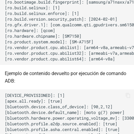
[ro.bootimage.build.fingerprint]: [samsung/a71naxx/a71
[ro.build.selinux]: [1]

[ro.build.selinux.enforce]: [1]

[ro.build.version.security_patch]: [2024-02-01]

[ro.gfx.driver.1]: [com.qualcomm.qti.gpudrivers.sm6150
[ro.hardware]: [qcom]

[ro.hardware.chipname]: [SM7150]

[ro.product.system.model]: [SM-A715F]

[ro.vendor.product.cpu.abilist]: [arm64-v8a,armeabi-v7
[ro.vendor.product.cpu.abilist32]: [armeabi-v7a,armeab
Ejemplo de contenido devuelto por ejecución de comando
ADB:
[DEVICE_PROVISIONED]: [1]

[apex.all.ready]: [true]

[bluetooth.device.class_of_device]: [90,2,12]

[bluetooth.device.default_name]: [moto g(7) power]

[bluetooth.hardware.power.operating_voltage_mv]: [3300
[bluetooth.profile.a2dp.source.enabled]: [true]

[bluetooth.profile.asha.central.enabled]: [true]
