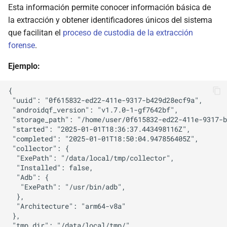
Esta información permite conocer información básica de
la extracción y obtener identificadores únicos del sistema
que facilitan el
proceso de custodia de la extracción
forense
.
Ejemplo:
{

 "uuid": "0f615832-ed22-411e-9317-b429d28ecf9a",

 "androidqf_version": "v1.7.0-1-gf7642bf",

 "storage_path": "/home/user/0f615832-ed22-411e-9317-b
 "started": "2025-01-01T18:36:37.443498116Z",

 "completed": "2025-01-01T18:50:04.947856405Z",

 "collector": {

  "ExePath": "/data/local/tmp/collector",

  "Installed": false,

  "Adb": {

   "ExePath": "/usr/bin/adb",

  },

  "Architecture": "arm64-v8a"

 },

 "tmp_dir": "/data/local/tmp/",
