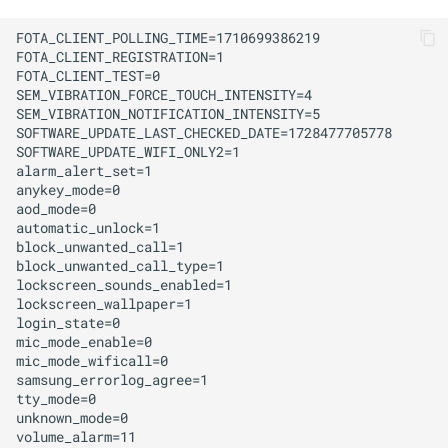
FOTA_CLIENT_POLLING_TIME=1710699386219

FOTA_CLIENT_REGISTRATION=1

FOTA_CLIENT_TEST=0

SEM_VIBRATION_FORCE_TOUCH_INTENSITY=4

SEM_VIBRATION_NOTIFICATION_INTENSITY=5

SOFTWARE_UPDATE_LAST_CHECKED_DATE=1728477705778

SOFTWARE_UPDATE_WIFI_ONLY2=1

alarm_alert_set=1

anykey_mode=0

aod_mode=0

automatic_unlock=1

block_unwanted_call=1

block_unwanted_call_type=1

lockscreen_sounds_enabled=1

lockscreen_wallpaper=1

login_state=0

mic_mode_enable=0

mic_mode_wificall=0

samsung_errorlog_agree=1

tty_mode=0

unknown_mode=0

volume_alarm=11
