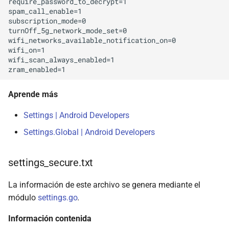
require_password_to_decrypt=1

spam_call_enable=1

subscription_mode=0

turnOff_5g_network_mode_set=0

wifi_networks_available_notification_on=0

wifi_on=1

wifi_scan_always_enabled=1

Aprende más
Settings | Android Developers
Settings.Global | Android Developers
settings_secure.txt
La información de este archivo se genera mediante el
módulo
settings.go
.
Información contenida