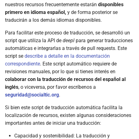
extracción mediante
nuestros recursos frecuentemente estarán
disponibles
d
AndroidQF?
primero en idioma español,
y de forma posterior se
o
traducirán a los demás idiomas disponibles.
b
Para facilitar este proceso de traducción, se desarrolló un
ú
script que utiliza la API de
deepl
para generar traducciones
automáticas e integrarlas a través de pull requests. Este
s
script se
describe a detalle en la documentación
q
correspondiente
. Este script automático requiere de
revisiones manuales, por lo que si tienes interés en
u
colaborar con la traducción de recursos del español al
e
inglés
, o viceversa, por favor escríbenos a
d
seguridad@socialtic.org
.
a
Si bien este script de traducción automática facilita la
localización de recursos, existen algunas consideraciones
importantes antes de iniciar una traducción:
Capacidad y sostenibilidad: La traducción y