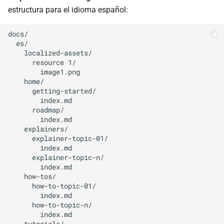
estructura para el idioma español:
docs/

  es/

    localized-assets/

      resource 1/

        image1.png

    home/

      getting-started/

        index.md

      roadmap/

        index.md

    explainers/

      explainer-topic-01/

        index.md

      explainer-topic-n/

        index.md

    how-tos/

      how-to-topic-01/

        index.md  

      how-to-topic-n/

        index.md

    tutorials/
