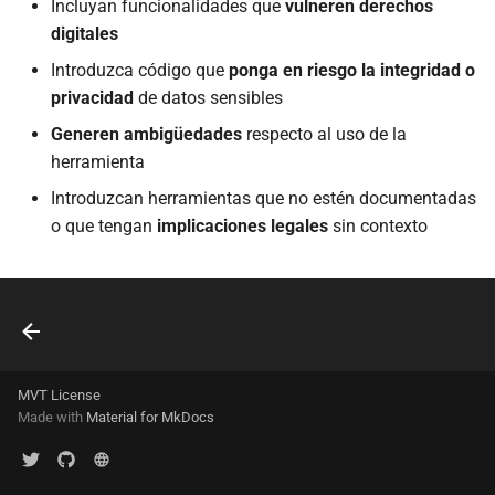
extracción mediante
Incluyan funcionalidades que
vulneren derechos
d
AndroidQF?
digitales
o
Introduzca código que
ponga en riesgo la integridad o
b
privacidad
de datos sensibles
Generen ambigüedades
respecto al uso de la
ú
herramienta
s
Introduzcan herramientas que no estén documentadas
q
o que tengan
implicaciones legales
sin contexto
u
e
d
a
MVT License
Made with
Material for MkDocs