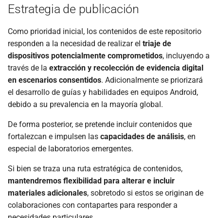
extracción mediante
Estrategia de publicación
d
AndroidQF?
Licencia de uso
o
Como prioridad inicial, los contenidos de este repositorio
Código de conducta
b
responden a la necesidad de realizar el
triaje de
dispositivos potencialmente comprometidos
, incluyendo a
ú
Limitación de
través de la
extracción y recolección de evidencia digital
responsabilidades
s
en escenarios consentidos
. Adicionalmente se priorizará
el desarrollo de guías y habilidades en equipos Android,
q
debido a su prevalencia en la mayoría global.
u
De forma posterior, se pretende incluir contenidos que
e
fortalezcan e impulsen las
capacidades de análisis
, en
d
especial de laboratorios emergentes.
a
Si bien se traza una ruta estratégica de contenidos,
mantendremos flexibilidad para alterar e incluir
materiales adicionales
, sobretodo si estos se originan de
colaboraciones con contapartes para responder a
necesidades particulares.